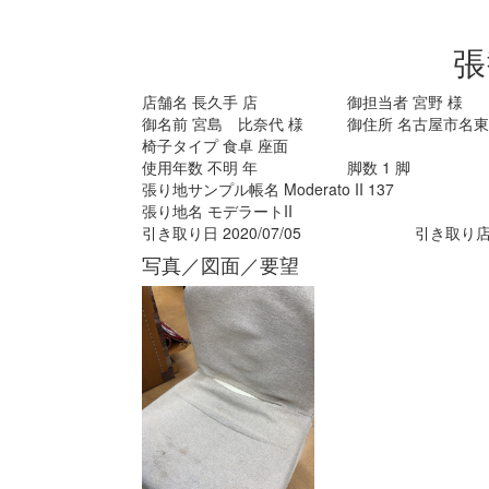
張
店舗名
長久手
店
御担当者
宮野
様
御名前
宮島 比奈代
様
御住所
名古屋市名東区
椅子タイプ
食卓 座面
使用年数
不明
年
脚数
1
脚
張り地サンプル帳名
Moderato II 137
張り地名
モデラートII
引き取り日
2020/07/05
引き取り
写真／図面／要望