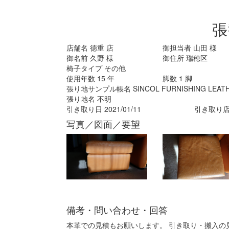
張
店舗名
徳重
店
御担当者
山田
様
御名前
久野
様
御住所
瑞穂区
椅子タイプ
その他
使用年数
15
年
脚数
1
脚
張り地サンプル帳名
SINCOL FURNISHING LEATHE
張り地名
不明
引き取り日
2021/01/11
引き取り
写真／図面／要望
備考・問い合わせ・回答
本革での見積もお願いします。 引き取り・搬入の