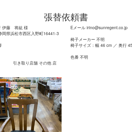
張替依頼書
者
伊藤 将紘
様
Eメール
irino@sunregent.co.jp
静岡県浜松市西区入野町16441-3
椅子メーカー
不明
脚
椅子サイズ：幅
46
cm ／ 奥行
4
色番
不明
引き取り店舗
その他
店