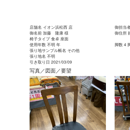
店舗名
イオン浜松西
店
御担当
御名前
加藤 隆康
様
御住所
椅子タイプ
食卓 座面
使用年数
不明
年
脚数
4
張り地サンプル帳名
その他
張り地名
不明
引き取り日
2021/03/09
写真／図面／要望