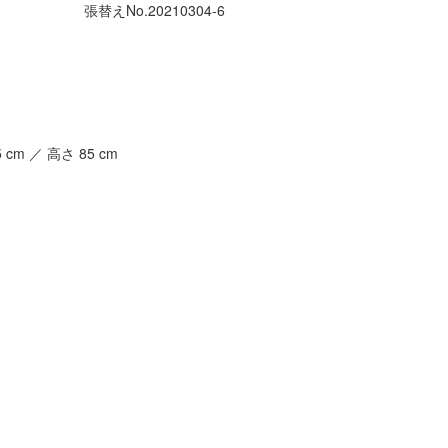
張替えNo.
20210304-6
5
cm ／ 高さ
85
cm