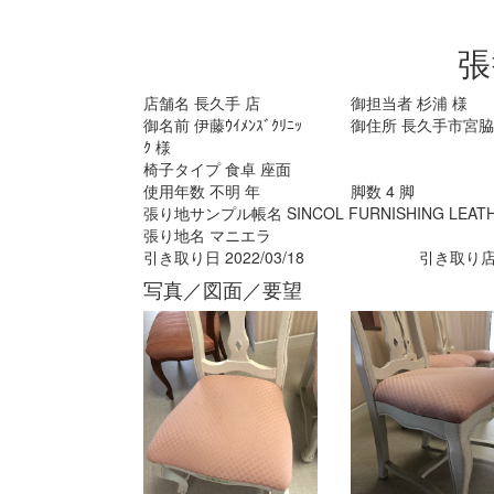
張
店舗名
長久手
店
御担当者
杉浦
様
御名前
伊藤ｳｲﾒﾝｽﾞｸﾘﾆｯ
御住所
長久手市宮脇9
ｸ
様
椅子タイプ
食卓 座面
使用年数
不明
年
脚数
4
脚
張り地サンプル帳名
SINCOL FURNISHING LEATHE
張り地名
マニエラ
引き取り日
2022/03/18
引き取り
写真／図面／要望