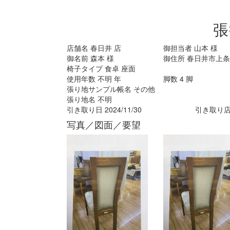
張
店舗名
春日井
店
御担当者
山本
様
御名前
森本
様
御住所
春日井市上条
椅子タイプ
食卓 座面
使用年数
不明
年
脚数
4
脚
張り地サンプル帳名
その他
張り地名
不明
引き取り日
2024/11/30
引き取り
写真／図面／要望