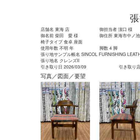
張
店舗名
東海
店
御担当者
濵口
様
御名前
柴田 愛
様
御住所
東海市中ノ池1
椅子タイプ
食卓 座面
使用年数
不明
年
脚数
4
脚
張り地サンプル帳名
SINCOL FURNISHING LEATHE
張り地名
クレンズII
引き取り日
2026/03/09
引き取り
写真／図面／要望