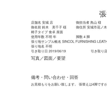
張
店舗名
安城
店
御担当者
鳥山
様
御名前
鈴木 美千子
様
御住所
安城市花ノ木町
椅子タイプ
食卓 座面
使用年数
不明
年
脚数
4
脚
張り地サンプル帳名
SINCOL FURNISHING LEATHE
張り地名
不明
引き取り日
2019/06/19
引き取り
写真／図面／要望
備考・問い合わせ・回答
お見積もりをお願い致します。 張替えは4脚です