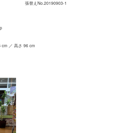
張替えNo.
20190903-1
p
5
cm ／ 高さ
96
cm