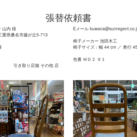
張替依頼書
者
山内
様
Eメール
kuwana@sunregent.co.j
三重県桑名市藤が丘5-713
椅子メーカー
池田木工
脚
椅子サイズ：幅
44
cm ／ 奥行
4
色番
ＭＤ２ ９１
引き取り店舗
その他
店