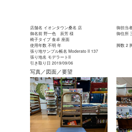
店舗名
イオンタウン桑名
店
御担当
御名前
野一色 辰芳
様
御住所
椅子タイプ
食卓 座面
使用年数
不明
年
脚数
2
張り地サンプル帳名
Moderato II 137
張り地名
モデラートII
引き取り日
2019/09/06
写真／図面／要望