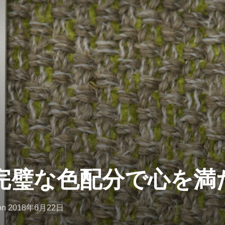
完璧な色配分で心を満
投
on
2018年6月22日
稿