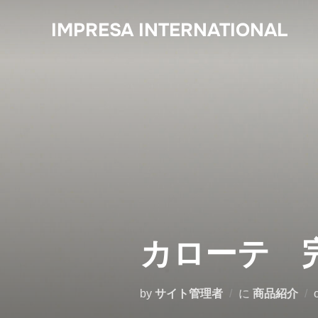
コ
IMPRESA INTERNATIONAL
ン
テ
ン
ツ
へ
ス
キ
ッ
プ
カローテ 
by
サイト管理者
に
商品紹介