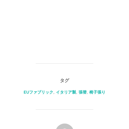
タグ
EUファブリック
,
イタリア製
,
張替
,
椅子張り
投稿者