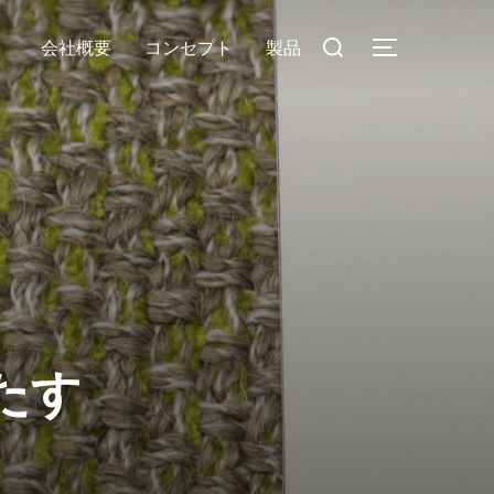
検
会社概要
コンセプト
製品
サイドバー
索
対
象:
たす